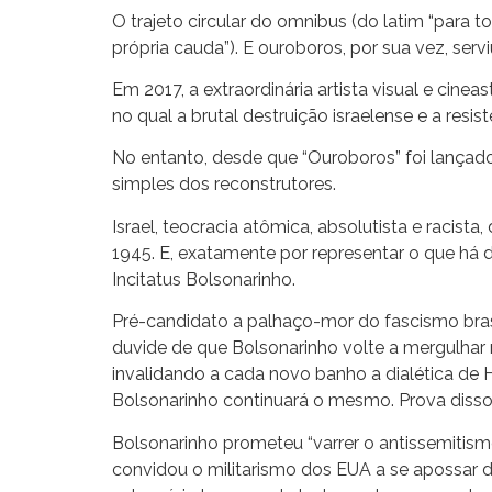
O trajeto circular do omnibus (do latim “para 
própria cauda”). E ouroboros, por sua vez, ser
Em 2017, a extraordinária artista visual e cin
no qual a brutal destruição israelense e a res
No entanto, desde que “Ouroboros” foi lançado
simples dos reconstrutores.
Israel, teocracia atômica, absolutista e racis
1945. E, exatamente por representar o que há d
Incitatus Bolsonarinho.
Pré-candidato a palhaço-mor do fascismo brasi
duvide de que Bolsonarinho volte a mergulhar 
invalidando a cada novo banho a dialética de H
Bolsonarinho continuará o mesmo. Prova disso
Bolsonarinho prometeu “varrer o antissemitismo
convidou o militarismo dos EUA a se apossar do