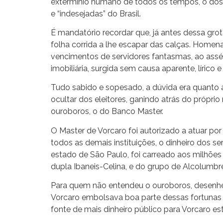
extermínio humano de todos os tempos, o dos 
e “indesejadas” do Brasil.
É mandatório recordar que, já antes dessa gr
folha corrida a lhe escapar das calças. Home
vencimentos de servidores fantasmas, ao asséd
imobiliária, surgida sem causa aparente, líric
Tudo sabido e sopesado, a dúvida era quanto 
ocultar dos eleitores, ganindo atrás do própri
ouroboros, o do Banco Master.
O Master de Vorcaro foi autorizado a atuar por
todos as demais instituições, o dinheiro dos s
estado de São Paulo, foi carreado aos milhões
dupla Ibaneis-Celina, e do grupo de Alcolumbr
Para quem não entendeu o ouroboros, desenhemo
Vorcaro embolsava boa parte dessas fortunas e
fonte de mais dinheiro público para Vorcaro es