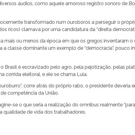
versos áudios, como aquele amoroso registro sonoro de Bols
ecocemente transformado num ouroboros a perseguir o próprio 
dos ricos) clamava por uma candidatura da “direita democráti
ica mais ou menos da época em que os gregos inventaram o 
ara a classe dominante um exemplo de “democracia”, pouco 
Brasil é escravizado pelo agro, pela pejotização, pelas plata
orrida eleitoral, e ele se chama Lula.
ouroburro”, corre atrás do próprio rabo, o presidente deveria 
ão de competência da União.
agine-se o que seria a realização do omnibus realmente “pa
a qualidade de vida dos trabalhadores.