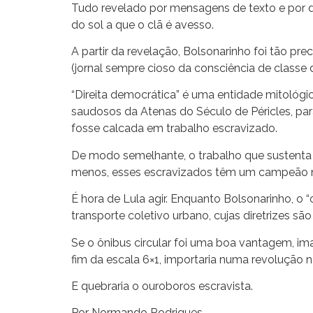
Tudo revelado por mensagens de texto e por di
do sol a que o clã é avesso.
A partir da revelação, Bolsonarinho foi tão pr
(jornal sempre cioso da consciência de classe 
“Direita democrática” é uma entidade mitológ
saudosos da Atenas do Século de Péricles, p
fosse calcada em trabalho escravizado.
De modo semelhante, o trabalho que sustenta o 
menos, esses escravizados têm um campeão na c
É hora de Lula agir. Enquanto Bolsonarinho, o “
transporte coletivo urbano, cujas diretrizes s
Se o ônibus circular foi uma boa vantagem, im
fim da escala 6×1, importaria numa revolução n
E quebraria o ouroboros escravista.
Por Normando Rodrigues