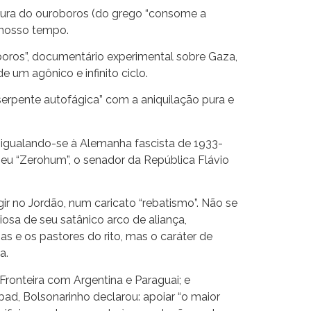
 figura do ouroboros (do grego “consome a
e nosso tempo.
oboros”, documentário experimental sobre Gaza,
 um agônico e infinito ciclo.
serpente autofágica” com a aniquilação pura e
r, igualando-se à Alemanha fascista de 1933-
 seu “Zerohum”, o senador da República Flávio
ir no Jordão, num caricato “rebatismo”. Não se
osa de seu satânico arco de aliança,
s e os pastores do rito, mas o caráter de
a.
Fronteira com Argentina e Paraguai; e
bad, Bolsonarinho declarou: apoiar “o maior