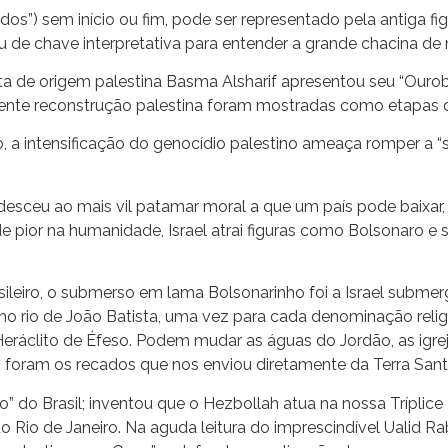
todos”) sem início ou fim, pode ser representado pela antiga
viu de chave interpretativa para entender a grande chacina d
easta de origem palestina Basma Alsharif apresentou seu “Our
istente reconstrução palestina foram mostradas como etapas de
, a intensificação do genocídio palestino ameaça romper a “
ta, desceu ao mais vil patamar moral a que um país pode baixa
e pior na humanidade, Israel atrai figuras como Bolsonaro e
leiro, o submerso em lama Bolsonarinho foi a Israel submerg
no rio de João Batista, uma vez para cada denominação religi
eráclito de Éfeso. Podem mudar as águas do Jordão, as igreja
 foram os recados que nos enviou diretamente da Terra Sant
” do Brasil; inventou que o Hezbollah atua na nossa Tríplice 
 Rio de Janeiro. Na aguda leitura do imprescindível Ualid Ra