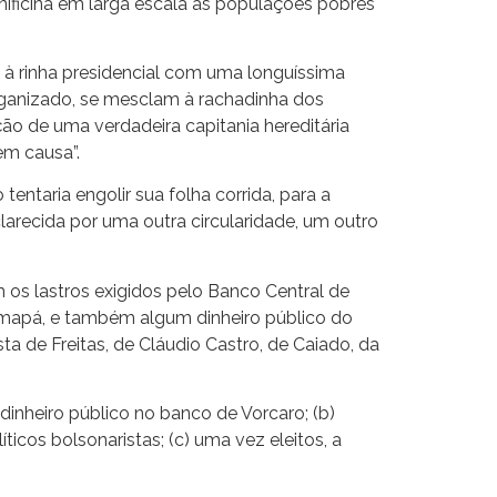
ificina em larga escala às populações pobres
 à rinha presidencial com uma longuíssima
rganizado, se mesclam à rachadinha dos
ão de uma verdadeira capitania hereditária
em causa”.
taria engolir sua folha corrida, para a
clarecida por uma outra circularidade, um outro
m os lastros exigidos pelo Banco Central de
o Amapá, e também algum dinheiro público do
a de Freitas, de Cláudio Castro, de Caiado, da
inheiro público no banco de Vorcaro; (b)
cos bolsonaristas; (c) uma vez eleitos, a