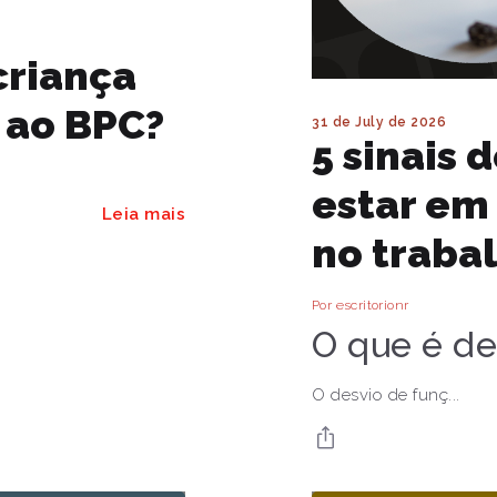
criança
o ao BPC?
31 de July de 2026
5 sinais 
estar em
Leia mais
no traba
Por escritorionr
O que é de
O desvio de funç...