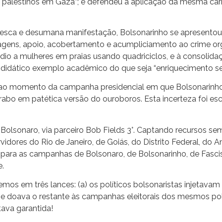
palestinos em Gaza”; e defendeu a aplicação da mesma carn
otesca e desumana manifestação, Bolsonarinho se apresentou
nagens, apoio, acobertamento e acumpliciamento ao crime o
io a mulheres em praias usando quadriciclos, e à consolidaç
o e didático exemplo acadêmico do que seja “enriquecimento s
ao momento da campanha presidencial em que Bolsonarinho ten
o rabo em patética versão do ouroboros. Esta incerteza foi es
 Bolsonaro, via parceiro Bob Fields 3°. Captando recursos se
ervidores do Rio de Janeiro, de Goiás, do Distrito Federal, d
 para as campanhas de Bolsonaro, de Bolsonarinho, de Fascist
e.
s em três lances: (a) os políticos bolsonaristas injetavam d
 doava o restante às campanhas eleitorais dos mesmos políti
tava garantida!