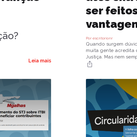
ser feito
vantage
ção?
Por escritorionr
Quando surgem dúvida
muita gente acredita 
Justiça. Mas nem sempr
Leia mais