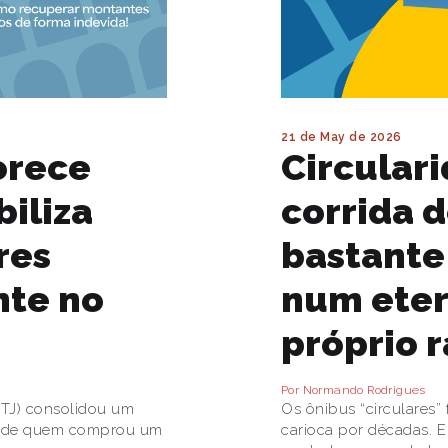
21 de May de 2026
orece
Circulari
biliza
corrida 
res
bastante
nte no
num eter
próprio r
Por Normando Rodrigues
STJ) consolidou um
Os ônibus “circulares” 
so de quem comprou um
carioca por décadas. 