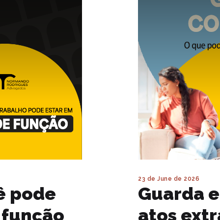
23 de June de 2026
cê pode
Guarda e
 função
atos ext