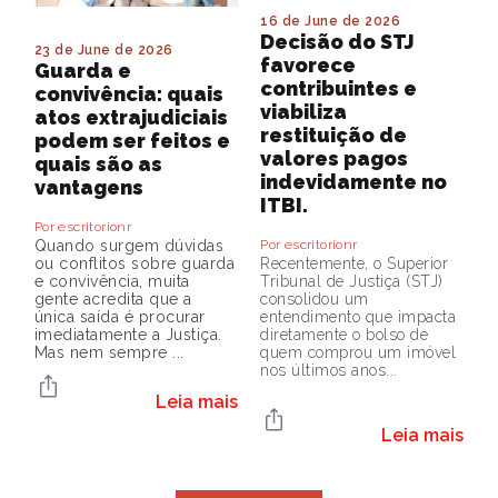
16 de June de 2026
Decisão do STJ
23 de June de 2026
favorece
Guarda e
contribuintes e
convivência: quais
viabiliza
atos extrajudiciais
restituição de
podem ser feitos e
valores pagos
quais são as
indevidamente no
vantagens
ITBI.
Por escritorionr
Quando surgem dúvidas
Por escritorionr
ou conflitos sobre guarda
Recentemente, o Superior
e convivência, muita
Tribunal de Justiça (STJ)
gente acredita que a
consolidou um
única saída é procurar
entendimento que impacta
imediatamente a Justiça.
diretamente o bolso de
Mas nem sempre ...
quem comprou um imóvel
nos últimos anos...
Leia mais
Leia mais