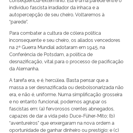
consequência-extermínio. Ela é uma parede entre o
indivíduo fascista irradiador da inhaca e a
autopercepção de seu cheiro. Voltaremos à
“parede”.
Para combater a cultura de cólera política
inconsequente e seu cheiro, os aliados vencedores
na 2ª Guerra Mundial adotaram em 1945, na
Conferência de Potsdam, a política de
desnazificação, vital para o processo de pacificação
da Alemanha.
A tarefa era, e é, hercúlea. Basta pensar que a
massa a ser desnazificada ou desbolsonarizada não
era, e não é, uniforme. Numa simplificação grosseira
e no entanto funcional, podemos agrupar os
fascistas em: (a) fervorosos crentes abnegados,
capazes de dar a vida pelo Duce-Füher-Mito; (b)
“aventureiros” que enxergaram na nova ordem a
oportunidade de ganhar dinheiro ou prestígio; e (c)