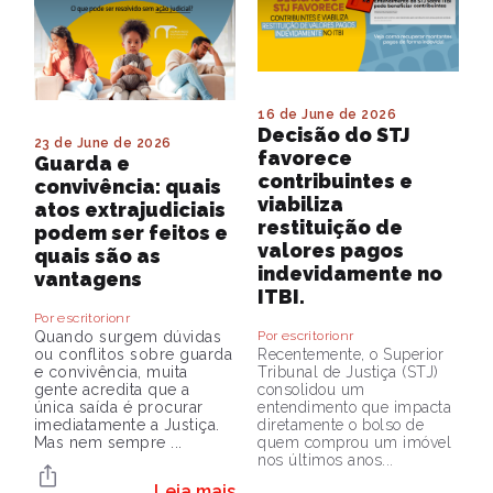
16 de June de 2026
Decisão do STJ
23 de June de 2026
favorece
Guarda e
contribuintes e
convivência: quais
viabiliza
atos extrajudiciais
restituição de
podem ser feitos e
valores pagos
quais são as
indevidamente no
vantagens
ITBI.
Por escritorionr
Quando surgem dúvidas
Por escritorionr
ou conflitos sobre guarda
Recentemente, o Superior
e convivência, muita
Tribunal de Justiça (STJ)
gente acredita que a
consolidou um
única saída é procurar
entendimento que impacta
imediatamente a Justiça.
diretamente o bolso de
Mas nem sempre ...
quem comprou um imóvel
nos últimos anos...
Leia mais