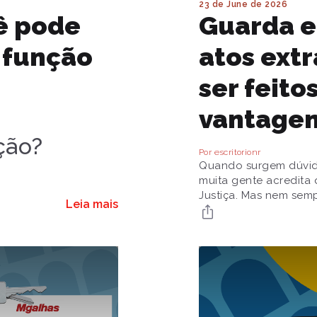
23 de June de 2026
cê pode
Guarda e
 função
atos ext
ser feito
vantage
ção?
Por escritorionr
Quando surgem dúvida
muita gente acredita 
Justiça. Mas nem sempr
Leia mais