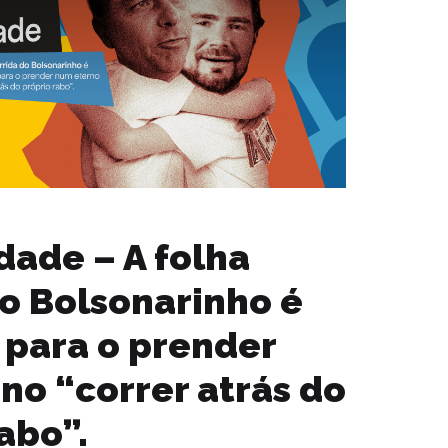
dade – A folha
do Bolsonarinho é
 para o prender
no “correr atrás do
abo”.