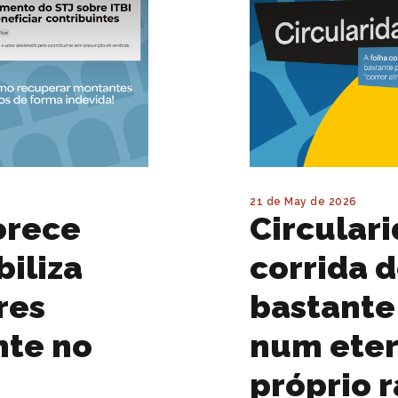
21 de May de 2026
orece
Circulari
biliza
corrida 
res
bastante
nte no
num eter
próprio r